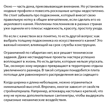
Окно — часть дома, приковывающая внимание. Но установить
модные профили и повесить роскошные шторы недостаточно.
Не стоит забывать про подоконник, который внесет свою
правильную нотку в общее впечатление, если сделать его из
акрилового камня. Миллионы поклонников в разных странах
уже оценили его плюсы: надежность, красоту, простоту ухода.
Но если с качеством все понятно, то есть другой вопрос: как
выбрать толщину подоконника из искусственного камня? Это
важный момент, влияющий на срок службы конструкции.
Ограничений по габаритам нет, все решает техническое
задания. Даже нестандартные проекты мастера успешно
воплощают в жизнь. Но есть детали, которые нельзя упускать.
Так, оконную зону нередко превращают в территорию отдыха
увеличенного размера. В такой ситуации понадобится плита
потолще для равномерного распределения веса сидящего
Когда ширина и длина небольшие, можно ограничиться
минимальной высотой. Впрочем, многое зависит от свойств
стройматериала. Например, аглокварц настолько крепкий, что
ему не нужны дополнительные сантиметры, чтобы выдержать
серьезные механические воздействия.