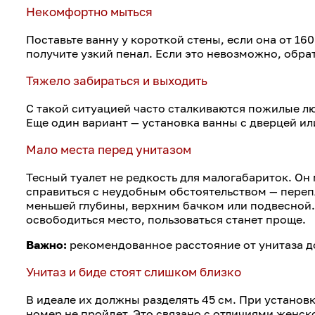
Некомфортно мыться
Поставьте ванну у короткой стены, если она от 1
получите узкий пенал. Если это невозможно, обра
Тяжело забираться и выходить
С такой ситуацией часто сталкиваются пожилые лю
Еще один вариант — установка ванны с дверцей и
Мало места перед унитазом
Тесный туалет не редкость для малогабариток. Он
справиться с неудобным обстоятельством — переп
меньшей глубины, верхним бачком или подвесной. 
освободиться место, пользоваться станет проще.
Важно:
рекомендованное расстояние от унитаза до
Унитаз и биде стоят слишком близко
В идеале их должны разделять 45 см. При установк
номер не пройдет. Это связано с отличиями женск