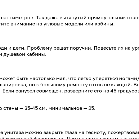
60 сантиметров. Так даже вытянутый прямоугольник ста
тите внимание на угловые модели или кабины.
ди и дети. Проблему решат поручни. Повесьте их на уро
ли душевой кабины.
 может быть настолько мал, что легко упереться ногам
ланировка, но к большому ремонту готов не каждый. В
Если санузел совмещен, разверните его на 45 градусов
 стены — 35-45 см, минимальное — 25.
е унитаза можно закрыть глаза на тесноту, пожертвова
ой и мужской физиологии. Дамы садятся лицом к выходу