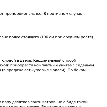
нет пропорциональнее. В противном случае
вне пояса стоящего (100 см при среднем росте).
и/головой в дверь. Кардинальный способ
ыход: приобрести компактный унитаз с сиденьем
 (в продаже есть угловые модели). По бокам
в пару десятков сантиметров, но с биде такой
 или к «смесителю». Во втором случае на