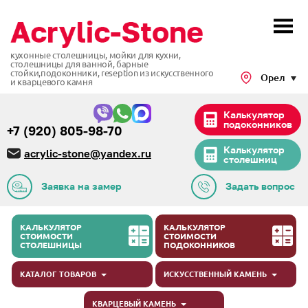
кухонные столешницы, мойки для кухни,
столешницы для ванной, барные
стойки,подоконники,
reseption из искусственного
Орел
и кварцевого камня
Калькулятор
подоконников
+7 (920) 805-98-70
Калькулятор
acrylic-stone@yandex.ru
столешниц
Заявка на замер
Задать вопрос
КАЛЬКУЛЯТОР
КАЛЬКУЛЯТОР
СТОИМОСТИ
СТОИМОСТИ
СТОЛЕШНИЦЫ
ПОДОКОННИКОВ
КАТАЛОГ ТОВАРОВ
ИСКУССТВЕННЫЙ КАМЕНЬ
КВАРЦЕВЫЙ КАМЕНЬ