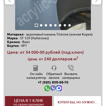
Материал
- акриловый камень Tristone (южная Корея)
Марка
- ST 129 (Hailstones)
Кромка
- Basic
Бортик
- №1
Цена: от
54 000-00 рублей (под ключ)
2
240 долларов м
Цена: от
Он-лайн
Обратный
Вызвать
калькулятор
звонок
замерщика
+7 (920) 805-98-70
ЦЕНА В 1 КЛИК
КУПИЛ БЫ, НО НУЖНО...
по своим размерам