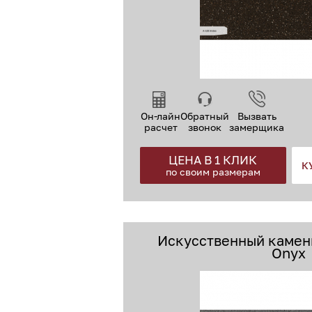
Он-лайн
Обратный
Вызвать
расчет
звонок
замерщика
ЦЕНА В 1 КЛИК
К
по своим размерам
Искусственный камень
Onyx