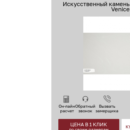
Искусственный камень 
Venice
Он-лайн
Обратный
Вызвать
расчет
звонок
замерщика
ЦЕНА В 1 КЛИК
К
по своим размерам