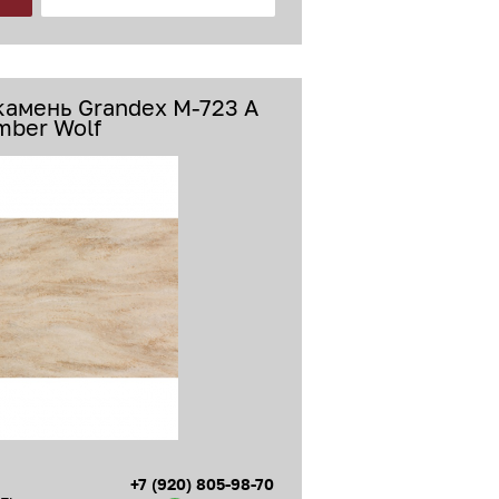
камень Grandex M-723 A
mber Wolf
+7 (920) 805-98-70