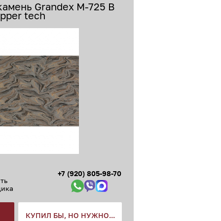
камень Grandex M-725 B
pper tech
+7 (920) 805-98-70
ть
щика
КУПИЛ БЫ, НО НУЖНО...