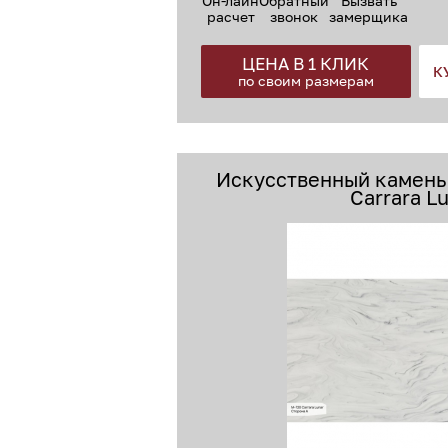
Он-лайн
Обратный
Вызвать
расчет
звонок
замерщика
ЦЕНА В 1 КЛИК
К
по своим размерам
Искусственный камень 
Carrara L