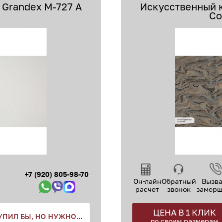
Grandex M-727 A
Искусственный 
Co
+7 (920) 805-98-70
Он-лайн
Обратный
Вызва
расчет
звонок
замер
ЦЕНА В 1 КЛИК
УПИЛ БЫ, НО НУЖНО...
по своим размерам