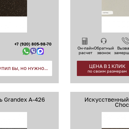
+7 (920) 805-98-70
Он-лайн
Обратный
Вызва
расчет
звонок
замер
ЦЕНА В 1 КЛИК
УПИЛ БЫ, НО НУЖНО...
по своим размерам
 Grandex A-426
Искусственный
Choco