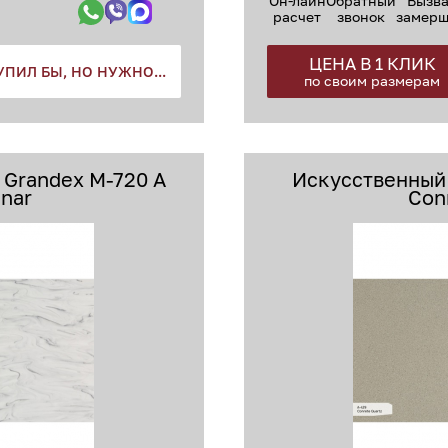
Он-лайн
Обратный
Вызва
расчет
звонок
замер
ЦЕНА В 1 КЛИК
УПИЛ БЫ, НО НУЖНО...
по своим размерам
Grandex M-720 A
Искусственный
unar
Con