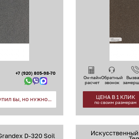
+7 (920) 805-98-70
Он-лайн
Обратный
Вызва
расчет
звонок
замер
ЦЕНА В 1 КЛИК
УПИЛ БЫ, НО НУЖНО...
по своим размерам
Искусственный
randex D-320 Soil
Te