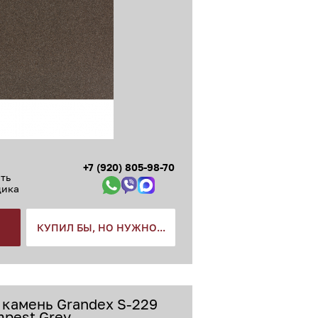
+7 (920) 805-98-70
ть
щика
КУПИЛ БЫ, НО НУЖНО...
 камень Grandex S-229
mpest Grey