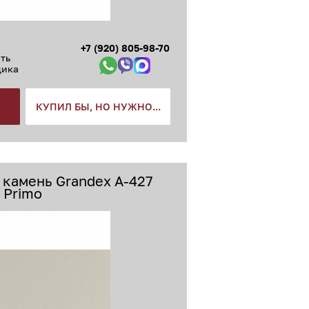
+7 (920) 805-98-70
ть
щика
КУПИЛ БЫ, НО НУЖНО...
 камень Grandex A-427
Primo