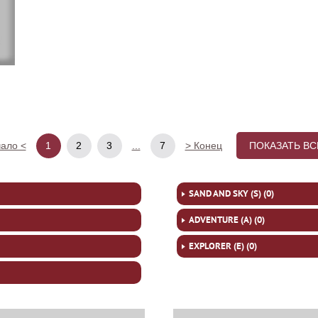
1
2
3
7
ало <
...
> Конец
ПОКАЗАТЬ ВС
SAND AND SKY (S) (0)
ADVENTURE (A) (0)
EXPLORER (E) (0)